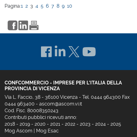
Pagina:
1
2
3
4
5
6
7
8
9
10
CONFCOMMERCIO - IMPRESE PER L'ITALIA DELLA
PROVINCIA DI VICENZA
Via L. Faccio, 38 - 36100 Vicenza - Tel. 0444 964300 Fax
0444 963400 -
ascom@ascom.vi.it
Cod. Fisc. 80008350243
Contributi pubblici ricevuti anno:
2018
-
2019
-
2020
-
2021
-
2022
-
2023
-
2024
-
2025
Mog Ascom
|
Mog Esac