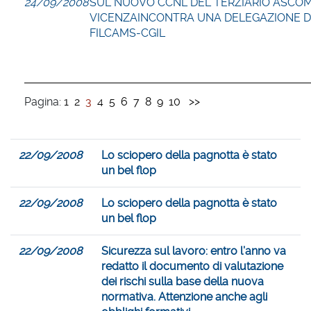
24/09/2008
SUL NUOVO CCNL DEL TERZIARIO ASCO
VICENZAINCONTRA UNA DELEGAZIONE 
FILCAMS-CGIL
Pagina:
1
2
3
4
5
6
7
8
9
10
>>
22/09/2008
Lo sciopero della pagnotta è stato
un bel flop
22/09/2008
Lo sciopero della pagnotta è stato
un bel flop
22/09/2008
Sicurezza sul lavoro: entro l’anno va
redatto il documento di valutazione
dei rischi sulla base della nuova
normativa. Attenzione anche agli