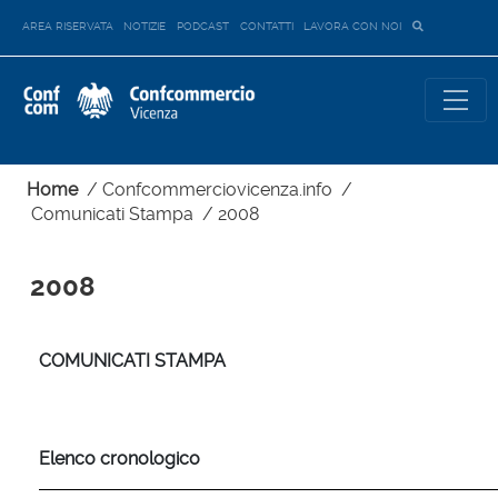
AREA RISERVATA
NOTIZIE
PODCAST
CONTATTI
LAVORA CON NOI
Home
/
Confcommerciovicenza.info
/
Comunicati Stampa
/
2008
2008
COMUNICATI STAMPA
Elenco cronologico