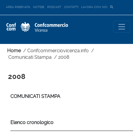
AREA RISERVATA
NOTIZIE
PODCAST
CONTATTI
LAVORA CON NOI
Home
/
Confcommerciovicenza.info
/
Comunicati Stampa
/
2008
2008
COMUNICATI STAMPA
Elenco cronologico