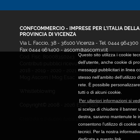
CONFCOMMERCIO - IMPRESE PER L'ITALIA DELLA
PROVINCIA DI VICENZA
Via L. Faccio, 38 - 36100 Vicenza - Tel. 0444 964300
Fax 0444 963400 -
ascom@ascom.vi.it
Questo sito utilizza i cookie tec
Cod. Fisc. 80008350243
dell'utente, anche cookie di prof
Contributi pubblici ricevuti anno:
messaggi pubblicitari in linea c
2018
-
2019
-
2020
-
2021
-
2022
-
2023
-
2024
-
2025
Mog Ascom
|
Mog Esac
stesso nell'ambito dell'utilizzo 
rete. È possibile personalizzare
Whistleblowing
tutti o di alcuni cookie.
Per ulteriori informazioni si ved
Copyright© 2008 - 2026 Esac Spa
si scelga di chiudere il banner u
destra, saranno mantenute le i
Creatività e Sviluppo
Axera Digital
consentono l'utilizzo di cookie o
tecnici. Per la nostra informativ
dedicata a
questo link