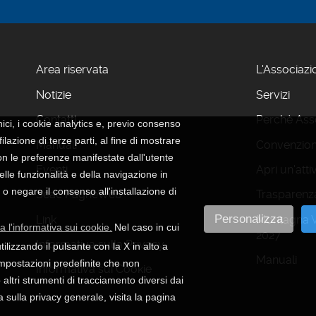
Area riservata
L'Associazi
Notizie
Servizi
Contatti
Perchè Asso
nici, i cookie analytics e, previo consenso
ilazione di terze parti, al fine di mostrare
Manuali
Convenzion
on le preferenze manifestate dall'utente
Eventi
Apri un'atti
delle funzionalità e della navigazione in
 o negare il consenso all'installazione di
Seac PagheWeb
Trasparenza
Personalizza
Link
Montagna Vi
a l'informativa sui cookie.
Nel caso in cui
2027
Informativa sulla Privacy
tilizzando il pulsante con la X in alto a
Manuali
mpostazioni predefinite che non
Informativa sui Cookie
 altri strumenti di tracciamento diversi dai
a sulla privacy generale, visita la pagina