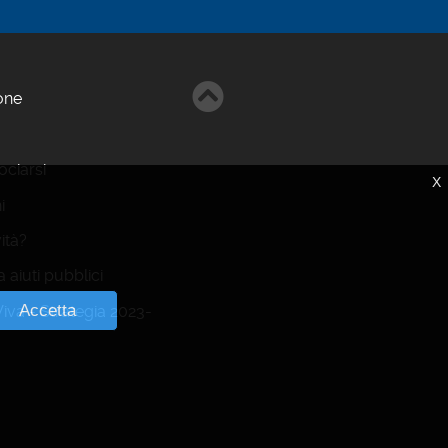
one
ciarsi
X
i
vità?
 aiuti pubblici
Accetta
va - Strategia 2023-