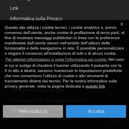
Link
Informativa sulla Privacy
X
Questo sito utilizza i cookie tecnici, i cookie analytics e, previo
Informativa sui Cookie
consenso dell'utente, anche cookie di profilazione di terze parti, al
fine di mostrare messaggi pubblicitari in linea con le preferenze
L'Associazione
manifestate dall'utente stesso nell'ambito dell'utilizzo delle
funzionalità e della navigazione in rete. È possibile personalizzare
Servizi
o negare il consenso all'installazione di tutti o di alcuni cookie.
Perchè Associarsi
Per ulteriori informazioni si veda l'informativa sui cookie.
Nel caso
in cui si scelga di chiudere il banner utilizzando il pulsante con la
Convenzioni
X in alto a destra, saranno mantenute le impostazioni predefinite
che non consentono l'utilizzo di cookie o altri strumenti di
Apri un'attività?
tracciamento diversi dai tecnici. Per la nostra informativa sulla
privacy generale, visita la pagina dedicata a
questo link
Trasparenza aiuti pubblici
Montagna Viva - Strategia 2023-2027
Manuali
Personalizza
Accetta