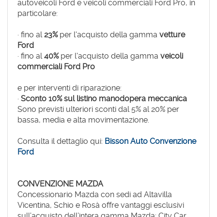
autoveicoli Ford e veicoli commerciali Ford Pro, in
particolare:
· fino al
23%
per l'acquisto della gamma
vetture
Ford
· fino al
40%
per l'acquisto della gamma
veicoli
commerciali Ford Pro
e per interventi di riparazione:
·
Sconto 10% sul listino manodopera meccanica
Sono previsti ulteriori sconti dal 5% al 20% per
bassa, media e alta movimentazione.
Consulta il dettaglio qui:
Bisson Auto Convenzione
Ford
CONVENZIONE MAZDA
Concessionario Mazda con sedi ad Altavilla
Vicentina, Schio e Rosà offre vantaggi esclusivi
sull’acquisto dell’intera gamma Mazda: City Car,