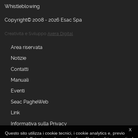
Whistleblowing
Copyright© 2008 - 2026 Esac Spa
Creatività e Sviluppo
Axera Digital
Area riservata
Notizie
Contatti
Manuali
Eventi
Seac PagheWeb
Link
Informativa sulla Privacy
X
Questo sito utilizza i cookie tecnici, i cookie analytics e, previo
Informativa sui Cookie