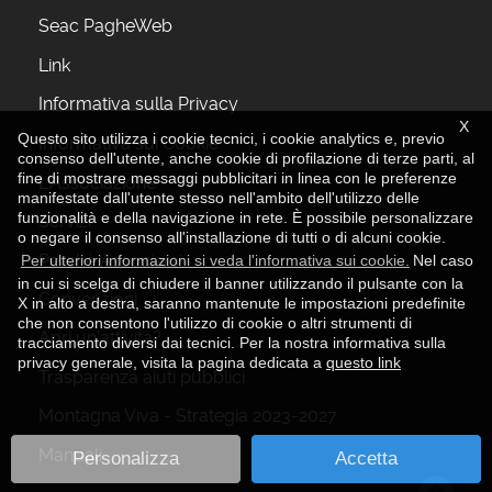
fronte a richieste di informazioni, non sono oggetto
Seac PagheWeb
di comunicazione a terzi o diffusione
Link
Trasferimenti dei Dati
Informativa sulla Privacy
I dati personali non sono oggetto di trasferimento
X
in Paesi non appartenenti all'Unione Europea.
Questo sito utilizza i cookie tecnici, i cookie analytics e, previo
Informativa sui Cookie
consenso dell'utente, anche cookie di profilazione di terze parti, al
Modalità del trattamento
fine di mostrare messaggi pubblicitari in linea con le preferenze
L'Associazione
Il trattamento dei dati personali avverrà in formato
manifestate dall'utente stesso nell'ambito dell'utilizzo delle
funzionalità e della navigazione in rete. È possibile personalizzare
elettronico, comunque con l'osservanza delle
Servizi
o negare il consenso all'installazione di tutti o di alcuni cookie.
misure cautelative della sicurezza e riservatezza
Perchè Associarsi
Per ulteriori informazioni si veda l'informativa sui cookie.
Nel caso
dei dati. Sono in ogni caso attuate misure di
in cui si scelga di chiudere il banner utilizzando il pulsante con la
sicurezza tecniche, informatiche, organizzative,
Convenzioni
X in alto a destra, saranno mantenute le impostazioni predefinite
logistiche e procedurali al fine di prevenire la
che non consentono l'utilizzo di cookie o altri strumenti di
Apri un'attività?
perdita, l'uso illecito o non pertinente dei dati e
tracciamento diversi dai tecnici. Per la nostra informativa sulla
privacy generale, visita la pagina dedicata a
questo link
l'accesso agli stessi senza autorizzazione.
Trasparenza aiuti pubblici
Diritti dell'interessato e reclamo avanti al Garante
Montagna Viva - Strategia 2023-2027
In ogni momento ciascun interessato potrà
esercitare i seguenti diritti:
Manuali
Personalizza
Accetta