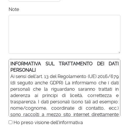
Note
INFORMATIVA SUL TRATTAMENTO DEI DATI
PERSONALI
Ai sensi dell'art. 13 del Regolamento (UE) 2016/679
(di seguito anche GDPR) La informiamo che i dati
personali che la riguardano saranno trattati in
aderenza ai principi di liceità, correttezza e
trasparenza. I dati personali (sono tali ad esempio:
nome/cognome, coordinate di contatto, ecc.)
sono raccolti a mezzo sito internet direttamente
presso l'interessato. Di seguito Le forniamo le
Ho preso visione dell'informativa
previste informazioni relative al trattamento.