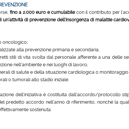
PREVENZIONE
orse,
fino a 2.000 euro e cumulabile
con il contributo per l’acq
i un’attività di prevenzione dell’insorgenza di malattie cardi
/o oncologico;
nalizzate alla prevenzione primaria e secondaria;
retti stili di vita svolta dal personale afferente a una delle s
nzione nell’ambiente e nei luoghi di lavoro;
nerali di salute e della situazione cardiologica o monitoraggi
li o tumorali allo stadio iniziale.
zione dell’iniziativa è costituita dall’accordo/protocollo stip
 predetto accordo nell’anno di riferimento, nonché la qualific
 effettivamente sostenuta.