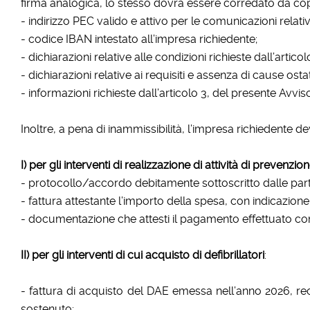
firma analogica, lo stesso dovrà essere corredato da cop
- indirizzo PEC valido e attivo per le comunicazioni relat
- codice IBAN intestato all’impresa richiedente;
- dichiarazioni relative alle condizioni richieste dall’artico
- dichiarazioni relative ai requisiti e assenza di cause ostativ
- informazioni richieste dall’articolo 3, del presente Avviso
Inoltre, a pena di inammissibilità, l’impresa richiedente 
I) per gli interventi di realizzazione di attività di prevenzio
- protocollo/accordo debitamente sottoscritto dalle part
- fattura attestante l’importo della spesa, con indicazion
- documentazione che attesti il pagamento effettuato con 
II) per gli interventi di cui acquisto di defibrillatori
:
- fattura di acquisto del DAE emessa nell’anno 2026, rec
sostenuto;