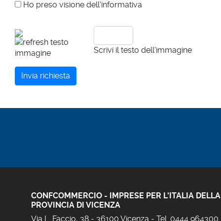
Ho preso visione dell'informativa
Termine di conservazione dei dati
I dati personali trattati sono conservati per un periodo d
richiesti dalla natura delle informazioni richieste) non ec
Scrivi il testo dell'immagine
Consenso e facoltatività/obbligatorietà del conferiment
Il trattamento dei dati per le finalità sopra individuat
Invia richiesta
dell'esecuzione delle prestazioni richiesteci dall'interes
ha come conseguenza l'impossibilità di dar seguito alle
Categorie di destinatari dei dati
I dati raccolti a mezzo sito internet al solo fine di far f
Trasferimenti dei Dati
I dati personali non sono oggetto di trasferimento in Pa
Modalità del trattamento
Il trattamento dei dati personali avverrà in formato ele
attuate misure di sicurezza tecniche, informatiche, organi
CONFCOMMERCIO - IMPRESE PER L'ITALIA DELLA
stessi senza autorizzazione.
PROVINCIA DI VICENZA
Via L. Faccio, 38 - 36100 Vicenza - Tel. 0444 964300
Diritti dell'interessato e reclamo avanti al Garante