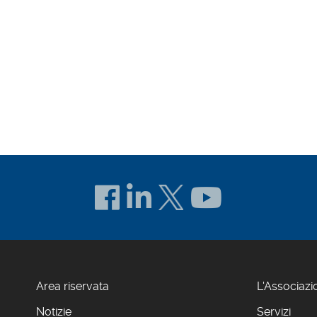
i tempo compatibile con l'instaurazione di un efficiente scambi
cedente i 3 mesi.
o.
e non richiede il consenso dell'interessato. Il conferimento d
sato stesso, nonché per gli adempimenti di legge conseguenti e co
 richieste se del caso comunque pervenute e/o di dar corso a
ronte a richieste di informazioni, non sono oggetto di comunicazi
esi non appartenenti all'Unione Europea.
ttronico, comunque con l'osservanza delle misure cautelative d
zzative, logistiche e procedurali al fine di prevenire la perdita
Area riservata
L'Associazi
Notizie
Servizi