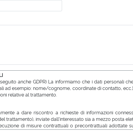
LI
 seguito anche GDPR) La informiamo che i dati personali che l
no tali ad esempio: nome/cognome, coordinate di contatto, ecc.
oni relative al trattamento.
amente a dare riscontro a richieste di informazioni connesse 
 del trattamento), inviate dall'interessato sia a mezzo posta 
esecuzione di misure contrattuali o precontrattuali adottate su 
ati né profilazioni.