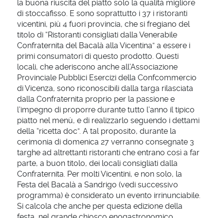
la buona riuscita del piatto solo la qualità migliore
di stoccafisso. E sono soprattutto i 37 i ristoranti
vicentini, più 4 fuori provincia, che si fregiano del
titolo di “Ristoranti consigliati dalla Venerabile
Confraternita del Bacalà alla Vicentina” a essere i
primi consumatori di questo prodotto. Questi
locali, che aderiscono anche all’Associazione
Provinciale Pubblici Esercizi della Confcommercio
di Vicenza, sono riconoscibili dalla targa rilasciata
dalla Confraternita proprio per la passione e
l’impegno di proporre durante tutto l’anno il tipico
piatto nel menù, e di realizzarlo seguendo i dettami
della “ricetta doc”. A tal proposito, durante la
cerimonia di domenica 27 verranno consegnate 3
targhe ad altrettanti ristoranti che entrano così a far
parte, a buon titolo, dei locali consigliati dalla
Confraternita. Per molti Vicentini, e non solo, la
Festa del Bacalà a Sandrigo (vedi successivo
programma) è considerato un evento irrinunciabile.
Si calcola che anche per questa edizione della
festa, nel grande chiosco enogastronomico