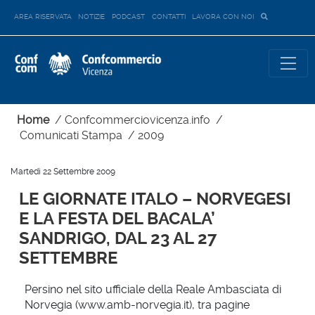
AREA RISERVATA
NOTIZIE
PODCAST
CONTATTI
LAVORA CON NOI
Home
/
Confcommerciovicenza.info
/
Comunicati Stampa
/
2009
Martedì 22 Settembre 2009
LE GIORNATE ITALO – NORVEGESI
E LA FESTA DEL BACALA’
SANDRIGO, DAL 23 AL 27
SETTEMBRE
Persino nel sito ufficiale della Reale Ambasciata di
Norvegia (www.amb-norvegia.it), tra pagine