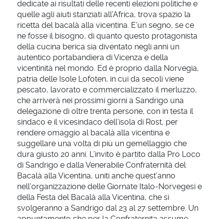
dedicate ai risultati delle recenti elezioni politiche e
quelle agli aiuti stanziati all’Africa, trova spazio la
ricetta del bacalà alla vicentina. E’un segno, se ce
ne fosse il bisogno, di quanto questo protagonista
della cucina berica sia diventato negli anni un
autentico portabandiera di Vicenza e della
vicentinità nel mondo. Ed è proprio dalla Norvegia,
patria delle Isole Lofoten, in cui da secoli viene
pescato, lavorato e commercializzato il merluzzo,
che arriverà nei prossimi giorni a Sandrigo una
delegazione di oltre trenta persone, con in testa il
sindaco e il vicesindaco dell’isola di Rost, per
rendere omaggio al bacalà alla vicentina e
suggellare una volta di più un gemellaggio che
dura giusto 20 anni. L’invito è partito dalla Pro Loco
di Sandrigo e dalla Venerabile Confraternità del
Bacalà alla Vicentina, uniti anche quest’anno
nell’organizzazione delle Giornate Italo-Norvegesi e
della Festa del Bacalà alla Vicentina, che si
svolgeranno a Sandrigo dal 23 al 27 settembre. Un
appuntamento che per la Confraternita assume