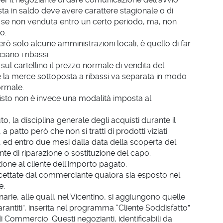
ta in saldo deve avere carattere stagionale o di
se non venduta entro un certo periodo, ma, non
o.
ò solo alcune amministrazioni locali, è quello di far
iano i ribassi.
 sul cartellino il prezzo normale di vendita del
he la merce sottoposta a ribassi va separata in modo
ormale.
quisto non è invece una modalità imposta al
, la disciplina generale degli acquisti durante il
a patto però che non si tratti di prodotti viziati
ed entro due mesi dalla data della scoperta del
ante di riparazione o sostituzione del capo.
uzione al cliente dell’importo pagato.
ccettate dal commerciante qualora sia esposto nel
e.
arie, alle quali, nel Vicentino, si aggiungono quelle
 Garantiti”, inserita nel programma “Cliente Soddisfatto”
ommercio. Questi negozianti, identificabili da