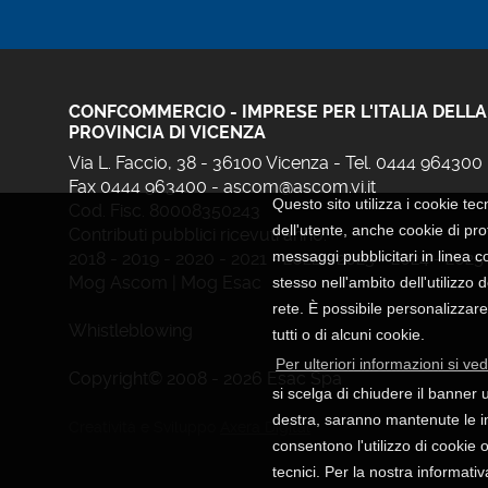
CONFCOMMERCIO - IMPRESE PER L'ITALIA DELLA
PROVINCIA DI VICENZA
Via L. Faccio, 38 - 36100 Vicenza - Tel. 0444 964300
Fax 0444 963400 -
ascom@ascom.vi.it
Questo sito utilizza i cookie tec
Cod. Fisc. 80008350243
dell'utente, anche cookie di prof
Contributi pubblici ricevuti anno:
messaggi pubblicitari in linea c
2018
-
2019
-
2020
-
2021
-
2022
-
2023
-
2024
-
2025
Mog Ascom
|
Mog Esac
stesso nell'ambito dell'utilizzo 
rete. È possibile personalizzare
Whistleblowing
tutti o di alcuni cookie.
Per ulteriori informazioni si ved
Copyright© 2008 - 2026 Esac Spa
si scelga di chiudere il banner u
destra, saranno mantenute le i
Creatività e Sviluppo
Axera Digital
consentono l'utilizzo di cookie o
tecnici. Per la nostra informativ