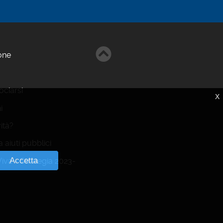
one
ciarsi
X
i
vità?
 aiuti pubblici
Accetta
va - Strategia 2023-