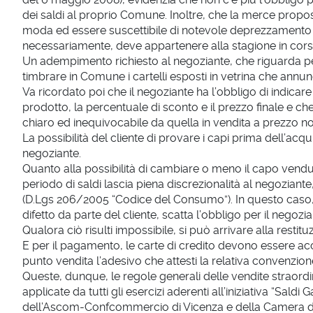
dei saldi al proprio Comune. Inoltre, che la merce propos
moda ed essere suscettibile di notevole deprezzamento 
necessariamente, deve appartenere alla stagione in cors
Un adempimento richiesto al negoziante, che riguarda per
timbrare in Comune i cartelli esposti in vetrina che annunc
Va ricordato poi che il negoziante ha l’obbligo di indicare
prodotto, la percentuale di sconto e il prezzo finale e c
chiaro ed inequivocabile da quella in vendita a prezzo n
La possibilità del cliente di provare i capi prima dell’ac
negoziante.
Quanto alla possibilità di cambiare o meno il capo venduto
periodo di saldi lascia piena discrezionalità al negoziante, 
(D.Lgs 206/2005 “Codice del Consumo”). In questo caso, 
difetto da parte del cliente, scatta l’obbligo per il negozi
Qualora ciò risulti impossibile, si può arrivare alla restit
E per il pagamento, le carte di credito devono essere a
punto vendita l’adesivo che attesti la relativa convenzion
Queste, dunque, le regole generali delle vendite straordin
applicate da tutti gli esercizi aderenti all’iniziativa “Saldi
dell’Ascom-Confcommercio di Vicenza e della Camera di C