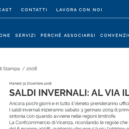
CAST
CONTATTI
LAVORA CON NOI
IONE
SERVIZI
PERCHÈ ASSOCIARSI
CONVENZI
ti Stampa
/
2008
Martedì 30 Dicembre 2008
SALDI INVERNALI: AL VIA I
Ancora pochi giorni e in tutto il Veneto prenderanno ufficia
I saldi invernali inizieranno sabato 3 gennaio 2009 (il prim
sintonia con quando avviene nelle regioni limitrofe.
La Confcommercio di Vicenza, ricordando le regole che di
del 6 maggio 2008), evidenzia che non c’è più l’obbligo p