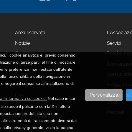
Area riservata
L'Associazi
Notizie
Servizi
Contatti
Perchè Asso
nici, i cookie analytics e, previo consenso
ilazione di terze parti, al fine di mostrare
Manuali
Convenzion
on le preferenze manifestate dall'utente
Eventi
Apri un'atti
delle funzionalità e della navigazione in
 o negare il consenso all'installazione di
Seac PagheWeb
Trasparenza
Personalizza
Link
Montagna Vi
a l'informativa sui cookie.
Nel caso in cui
2027
Informativa sulla Privacy
tilizzando il pulsante con la X in alto a
Manuali
mpostazioni predefinite che non
Informativa sui Cookie
 altri strumenti di tracciamento diversi dai
a sulla privacy generale, visita la pagina