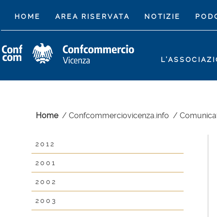
(CURRENT)
HOME
AREA RISERVATA
NOTIZIE
POD
L'ASSOCIAZ
Home
/
Confcommerciovicenza.info
/
Comunica
2012
2001
2002
2003