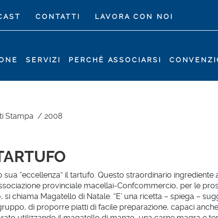
CAST
CONTATTI
LAVORA CON NOI
IONE
SERVIZI
PERCHÈ ASSOCIARSI
CONVENZI
ti Stampa
/
2008
 TARTUFO
 sua “eccellenza” il tartufo. Questo straordinario ingrediente a
Associazione provinciale macellai-Confcommercio, per le pross
 si chiama Magatello di Natale. “E’ una ricetta – spiega – su
uppo, di proporre piatti di facile preparazione, capaci anche di
to utilizzando il magatello di manzo, una carne magra e tener