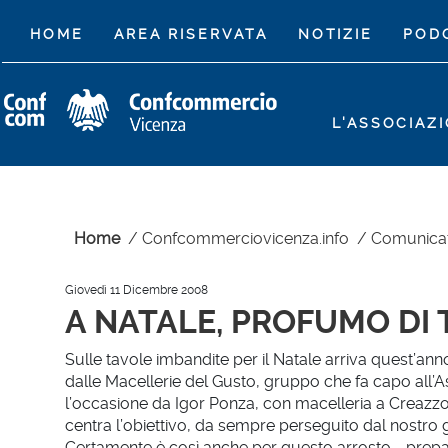
(CURRENT)
HOME
AREA RISERVATA
NOTIZIE
POD
L'ASSOCIAZ
Home
/
Confcommerciovicenza.info
/
Comunica
Giovedì 11 Dicembre 2008
A NATALE, PROFUMO DI
Sulle tavole imbandite per il Natale arriva quest’anno
dalle Macellerie del Gusto, gruppo che fa capo all’
l’occasione da Igor Ponza, con macelleria a Creazzo,
centra l’obiettivo, da sempre perseguito dal nostro gr
Certamente è così anche per questo arrosto - prepara