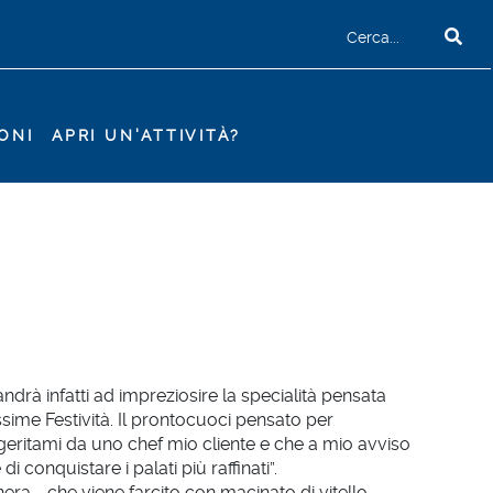
ONI
APRI UN'ATTIVITÀ?
ndrà infatti ad impreziosire la specialità pensata
ime Festività. Il prontocuoci pensato per
ggeritami da uno chef mio cliente e che a mio avviso
 conquistare i palati più raffinati”.
a - che viene farcito con macinato di vitello,