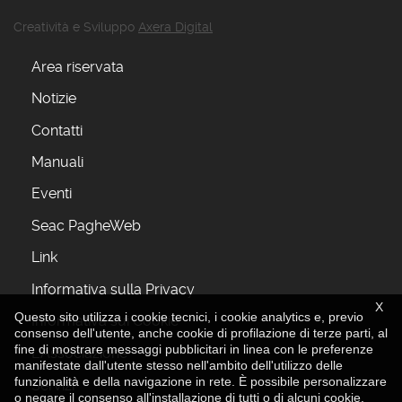
Creatività e Sviluppo
Axera Digital
Area riservata
Notizie
Contatti
Manuali
Eventi
Seac PagheWeb
Link
Informativa sulla Privacy
X
Questo sito utilizza i cookie tecnici, i cookie analytics e, previo
Informativa sui Cookie
consenso dell'utente, anche cookie di profilazione di terze parti, al
fine di mostrare messaggi pubblicitari in linea con le preferenze
L'Associazione
manifestate dall'utente stesso nell'ambito dell'utilizzo delle
funzionalità e della navigazione in rete. È possibile personalizzare
Servizi
o negare il consenso all'installazione di tutti o di alcuni cookie.