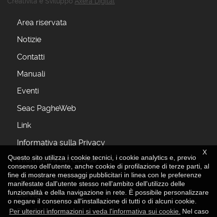
Creatività e Sviluppo
Axera Digital
Area riservata
Notizie
Contatti
Manuali
Eventi
Seac PagheWeb
Link
Informativa sulla Privacy
X
Questo sito utilizza i cookie tecnici, i cookie analytics e, previo
Informativa sui Cookie
consenso dell'utente, anche cookie di profilazione di terze parti, al
fine di mostrare messaggi pubblicitari in linea con le preferenze
L'Associazione
manifestate dall'utente stesso nell'ambito dell'utilizzo delle
funzionalità e della navigazione in rete. È possibile personalizzare
Servizi
o negare il consenso all'installazione di tutti o di alcuni cookie.
Perchè Associarsi
Per ulteriori informazioni si veda l'informativa sui cookie.
Nel caso