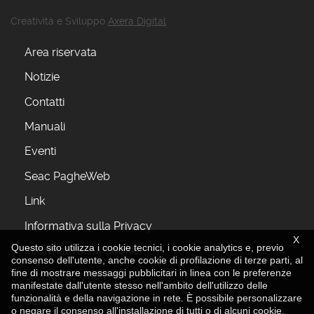
Creatività e Sviluppo
Axera Digital
Area riservata
Notizie
Contatti
Manuali
Eventi
Seac PagheWeb
Link
Informativa sulla Privacy
X
Questo sito utilizza i cookie tecnici, i cookie analytics e, previo
Informativa sui Cookie
consenso dell'utente, anche cookie di profilazione di terze parti, al
fine di mostrare messaggi pubblicitari in linea con le preferenze
L'Associazione
manifestate dall'utente stesso nell'ambito dell'utilizzo delle
funzionalità e della navigazione in rete. È possibile personalizzare
Servizi
o negare il consenso all'installazione di tutti o di alcuni cookie.