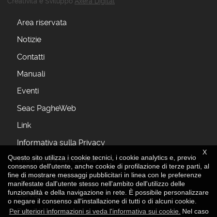
Creatività e Sviluppo
Axera Digital
Area riservata
Notizie
Contatti
Manuali
Eventi
Seac PagheWeb
Link
Informativa sulla Privacy
X
Questo sito utilizza i cookie tecnici, i cookie analytics e, previo
Informativa sui Cookie
consenso dell'utente, anche cookie di profilazione di terze parti, al
fine di mostrare messaggi pubblicitari in linea con le preferenze
L'Associazione
manifestate dall'utente stesso nell'ambito dell'utilizzo delle
funzionalità e della navigazione in rete. È possibile personalizzare
Servizi
o negare il consenso all'installazione di tutti o di alcuni cookie.
Perchè Associarsi
Per ulteriori informazioni si veda l'informativa sui cookie.
Nel caso