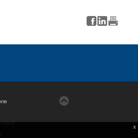
one
ciarsi
X
i