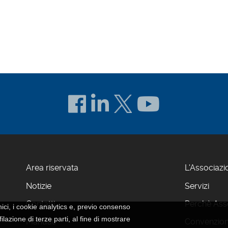
Area riservata
L'Associazi
Notizie
Servizi
Contatti
Perchè Asso
nici, i cookie analytics e, previo consenso
ilazione di terze parti, al fine di mostrare
Manuali
Convenzion