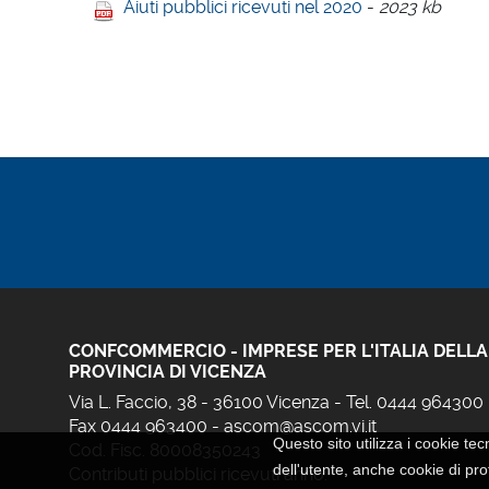
Aiuti pubblici ricevuti nel 2020
-
2023 kb
CONFCOMMERCIO - IMPRESE PER L'ITALIA DELLA
PROVINCIA DI VICENZA
Via L. Faccio, 38 - 36100 Vicenza - Tel. 0444 964300
Fax 0444 963400 -
ascom@ascom.vi.it
Questo sito utilizza i cookie tec
Cod. Fisc. 80008350243
dell'utente, anche cookie di prof
Contributi pubblici ricevuti anno: