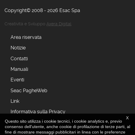
Copyright© 2008 - 2026 Esac Spa
Creatività e Sviluppo
Axera Digital
Area riservata
Notizie
Contatti
Manuali
Eventi
Seac PagheWeb
Link
Informativa sulla Privacy
X
Questo sito utilizza i cookie tecnici, i cookie analytics e, previo
Informativa sui Cookie
consenso dell'utente, anche cookie di profilazione di terze parti, al
fine di mostrare messaggi pubblicitari in linea con le preferenze
L'Associazione