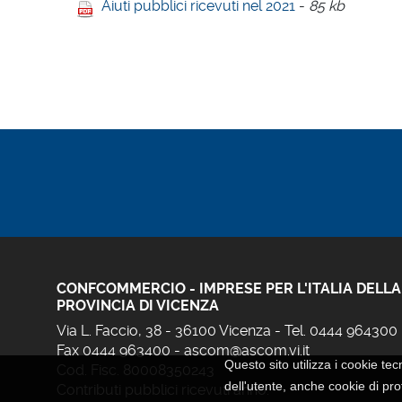
Aiuti pubblici ricevuti nel 2021
-
85 kb
CONFCOMMERCIO - IMPRESE PER L'ITALIA DELLA
PROVINCIA DI VICENZA
Via L. Faccio, 38 - 36100 Vicenza - Tel. 0444 964300
Fax 0444 963400 -
ascom@ascom.vi.it
Questo sito utilizza i cookie tec
Cod. Fisc. 80008350243
dell'utente, anche cookie di prof
Contributi pubblici ricevuti anno: