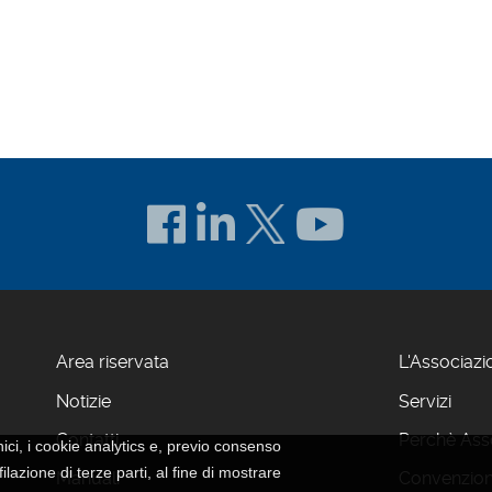
Area riservata
L'Associazi
Notizie
Servizi
Contatti
Perchè Asso
nici, i cookie analytics e, previo consenso
ilazione di terze parti, al fine di mostrare
Manuali
Convenzion