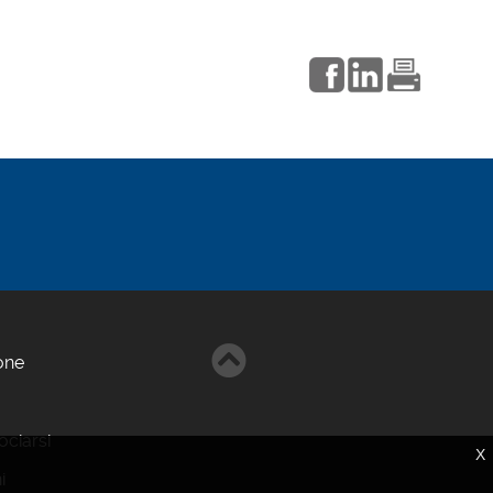
one
ciarsi
X
i