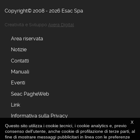
Copyright© 2008 - 2026 Esac Spa
Creatività e Sviluppo
Axera Digital
Area riservata
Notizie
Contatti
Manuali
Eventi
Seac PagheWeb
Link
Informativa sulla Privacy
X
Questo sito utilizza i cookie tecnici, i cookie analytics e, previo
Informativa sui Cookie
consenso dell'utente, anche cookie di profilazione di terze parti, al
fine di mostrare messaggi pubblicitari in linea con le preferenze
L'Associazione