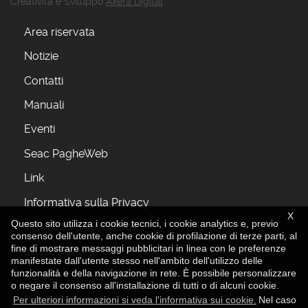
Creatività e Sviluppo
Axera Digital
Area riservata
Notizie
Contatti
Manuali
Eventi
Seac PagheWeb
Link
Informativa sulla Privacy
X
Questo sito utilizza i cookie tecnici, i cookie analytics e, previo
Informativa sui Cookie
consenso dell'utente, anche cookie di profilazione di terze parti, al
fine di mostrare messaggi pubblicitari in linea con le preferenze
L'Associazione
manifestate dall'utente stesso nell'ambito dell'utilizzo delle
funzionalità e della navigazione in rete. È possibile personalizzare
Servizi
o negare il consenso all'installazione di tutti o di alcuni cookie.
Perchè Associarsi
Per ulteriori informazioni si veda l'informativa sui cookie.
Nel caso