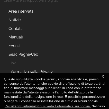
Creatività e Sviluppo
Axera Digital
Area riservata
Notizie
Contatti
Manuali
Eventi
Seac PagheWeb
Link
Informativa sulla Privacy
X
Questo sito utilizza i cookie tecnici, i cookie analytics e, previo
Informativa sui Cookie
consenso dell'utente, anche cookie di profilazione di terze parti, al
fine di mostrare messaggi pubblicitari in linea con le preferenze
L'Associazione
manifestate dall'utente stesso nell'ambito dell'utilizzo delle
funzionalità e della navigazione in rete. È possibile personalizzare
Servizi
o negare il consenso all'installazione di tutti o di alcuni cookie.
Perchè Associarsi
Per ulteriori informazioni si veda l'informativa sui cookie.
Nel caso