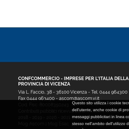
CONFCOMMERCIO - IMPRESE PER L'ITALIA DELLA
PROVINCIA DI VICENZA
Via L. Faccio, 38 - 36100 Vicenza - Tel. 0444 964300
Fax 0444 963400 -
ascom@ascom.vi.it
Questo sito utilizza i cookie tec
Cod. Fisc. 80008350243
dell'utente, anche cookie di prof
Contributi pubblici ricevuti anno:
messaggi pubblicitari in linea c
2018
-
2019
-
2020
-
2021
-
2022
-
2023
-
2024
-
2025
Mog Ascom
|
Mog Esac
stesso nell'ambito dell'utilizzo 