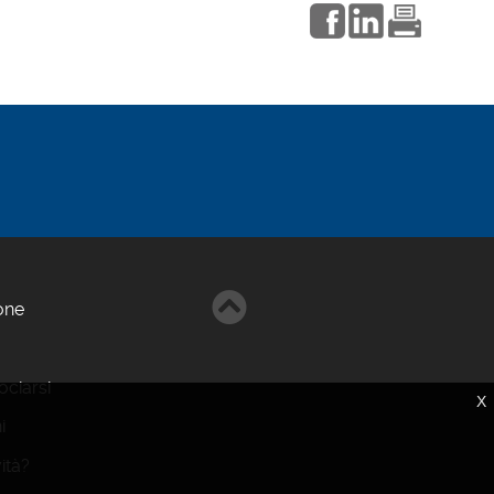
one
ciarsi
X
i
vità?