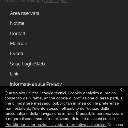
Creatività e Sviluppo
Axera Digital
Area riservata
Notizie
Contatti
Manuali
Eventi
Seac PagheWeb
Link
Informativa sulla Privacy
X
Questo sito utilizza i cookie tecnici, i cookie analytics e, previo
Informativa sui Cookie
consenso dell'utente, anche cookie di profilazione di terze parti, al
fine di mostrare messaggi pubblicitari in linea con le preferenze
L'Associazione
manifestate dall'utente stesso nell'ambito dell'utilizzo delle
funzionalità e della navigazione in rete. È possibile personalizzare
Servizi
o negare il consenso all'installazione di tutti o di alcuni cookie.
Perchè Associarsi
Per ulteriori informazioni si veda l'informativa sui cookie.
Nel caso