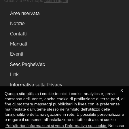
Creatività e Sviluppo
Axera Digital
Area riservata
Notizie
Contatti
Manuali
Eventi
Seac PagheWeb
Link
Informativa sulla Privacy
X
Questo sito utilizza i cookie tecnici, i cookie analytics e, previo
Informativa sui Cookie
consenso dell'utente, anche cookie di profilazione di terze parti, al
fine di mostrare messaggi pubblicitari in linea con le preferenze
L'Associazione
manifestate dall'utente stesso nell'ambito dell'utilizzo delle
funzionalità e della navigazione in rete. È possibile personalizzare
Servizi
o negare il consenso all'installazione di tutti o di alcuni cookie.
Perchè Associarsi
Per ulteriori informazioni si veda l'informativa sui cookie.
Nel caso