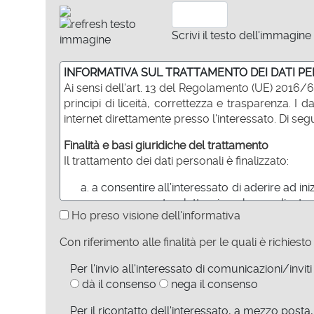
Scrivi il testo dell'immagine
INFORMATIVA SUL TRATTAMENTO DEI DATI P
Ai sensi dell'art. 13 del Regolamento (UE) 2016/6
principi di liceità, correttezza e trasparenza. 
internet direttamente presso l'interessato. Di seg
Finalità e basi giuridiche del trattamento
Il trattamento dei dati personali è finalizzato:
a consentire all’interessato di aderire ad in
a mezzo posta elettronica che mediante co
Ho preso visione dell'informativa
contrattuali o precontrattuali adottate su ric
(previo consenso) ad inviare all’interessato c
Con riferimento alle finalità per le quali è richies
(previo consenso) a ricontattare l’intere
contitolari.
Per l'invio all'interessato di comunicazioni/inviti 
dà il consenso
nega il consenso
Termine di conservazione dei dati
I dati personali trattati per le finalità di cui a
Per il ricontatto dell'interessato, a mezzo posta