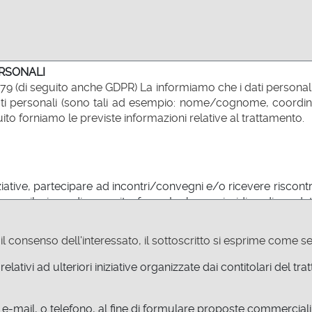
ERSONALI
79 (di seguito anche GDPR) La informiamo che i dati personali
I dati personali (sono tali ad esempio: nome/cognome, coordin
uito forniamo le previste informazioni relative al trattamento.
iziative, partecipare ad incontri/convegni e/o ricevere riscontr
mpilazione di apposito form. La base giuridica di predetta 
hiesta dell'interessato (art. 6.1 lettera b, GDPR).
omunicazioni/inviti relativi ad ulteriori iniziative organizzate d
to il consenso dell'interessato, il sottoscritto si esprime come s
ssato, a mezzo posta, e-mail, o telefono, al fine di formul
relativi ad ulteriori iniziative organizzate dai contitolari del tr
lla lettera a) sono conservati per un periodo di tempo compatib
, e-mail, o telefono, al fine di formulare proposte commerciali/