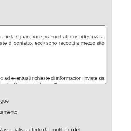
 che la riguardano saranno trattati in aderenza ai
ate di contatto, ecc.) sono raccolti a mezzo sito
o ad eventuali richieste di informazioni inviate sia
finalità si individua nell'esecuzione di misure
ai contitolari;
egue:
are proposte commerciali/associative offerte dai
attamento:
ile con l'instaurazione di un efficiente scambio di
associative offerte dai contitolari del