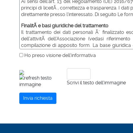
Ai sensi dell'art. 13 del Regolamento (UE) 2016/67
principi di liceitÃ , correttezza e trasparenza. I d
direttamente presso l'interessato. Di seguito Le forn
FinalitÃ e basi giuridiche del trattamento
Il trattamento dei dati personali Ã¨ finalizzato e
dell'attivitÃ dell'Associazione (vedasi riferimen
compilazione di apposito form. La base giuridica de
dell'interessato (art. 6.1 lettera b, GDPR). Non svol
Ho preso visione dell'informativa
Termine di conservazione dei dati
I dati personali trattati sono conservati per un per
tempi diversi richiesti dalla natura delle informazion
Scrivi il testo dell'immagine
Consenso e facoltativitÃ /obbligatorietÃ del confe
Il trattamento dei dati per le finalitÃ sopra individ
Invia richiesta
fini dell'esecuzione delle prestazioni richiesteci d
alcuni di tali dati ha come conseguenza l'impossibi
Categorie di destinatari dei dati
I dati raccolti a mezzo sito internet al solo fine di 