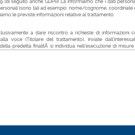
9 (di seguito anche GDPR) La informiamo che i dati personal
ati personali (sono tali ad esempio: nome/cognome, coordinate d
iamo le previste informazioni relative al trattamento.
sclusivamente a dare riscontro a richieste di informazioni c
to alla voce (Titolare del trattamento), inviate dall'inte
lla predetta finalitÃ si individua nell'esecuzione di misure 
giamo trattamenti con processi decisionali automatizzati nÃ© pr
iodo di tempo compatibile con l'instaurazione di un efficient
i richieste) non eccedente i 3 mesi.
rimento.
uate non richiede il consenso dell'interessato. Il conferimento 
all'interessato stesso, nonchÃ© per gli adempimenti di legge co
litÃ di dar seguito alle richieste se del caso comunque perven
far fronte a richieste di informazioni, non sono oggetto di comun