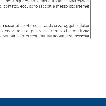
i che la riguardano saranno trattati in aderenza ai
i contatto, ecc.) sono raccolti a mezzo sito internet
onnesse ai servizi ed all'assistenza oggetto tipico
ressato sia a mezzo posta elettronica che mediante
contrattuali o precontrattuali adottate su richiesta
ofilazioni.
e scambio di richieste/informazioni, di prassi (fermi
dei dati Ã¨ in ogni caso obbligatorio ed essenziale ai
nseguenti e correlati. L'eventuale rifiuto di fornire
ute e/o di dar corso al rapporto.
icazione a terzi o diffusione