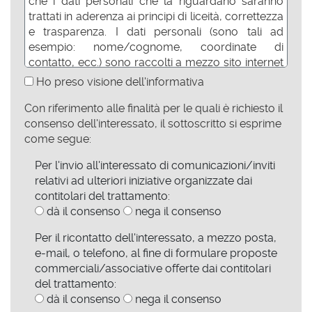
che i dati personali che la riguardano saranno
trattati in aderenza ai principi di liceità, correttezza
e trasparenza. I dati personali (sono tali ad
esempio: nome/cognome, coordinate di
contatto, ecc.) sono raccolti a mezzo sito internet
direttamente presso l'interessato. Di seguito
Ho preso visione dell'informativa
forniamo le previste informazioni relative al
Con riferimento alle finalità per le quali è richiesto il
trattamento.
consenso dell'interessato, il sottoscritto si esprime
Finalità e basi giuridiche del trattamento
come segue:
Il trattamento dei dati personali è finalizzato:
Per l'invio all'interessato di comunicazioni/inviti
a consentire all’interessato di aderire ad
relativi ad ulteriori iniziative organizzate dai
iniziative, partecipare ad incontri/convegni
contitolari del trattamento:
e/o ricevere riscontro ad eventuali richieste
dà il consenso
nega il consenso
di informazioni inviate sia a mezzo posta
Per il ricontatto dell'interessato, a mezzo posta,
elettronica che mediante compilazione di
e-mail, o telefono, al fine di formulare proposte
apposito form. La base giuridica di predetta
commerciali/associative offerte dai contitolari
finalità si individua nell'esecuzione di misure
del trattamento:
contrattuali o precontrattuali adottate su
dà il consenso
richiesta dell'interessato (art. 6.1 lettera b,
nega il consenso